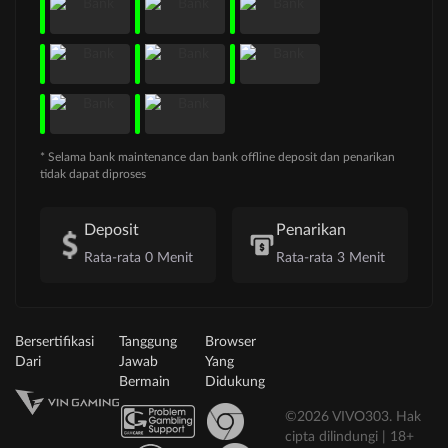
* Selama bank maintenance dan bank offline deposit dan penarikan
tidak dapat diproses
Deposit
Penarikan
Rata-rata 0 Menit
Rata-rata 3 Menit
Bersertifikasi
Tanggung
Browser
Dari
Jawab
Yang
Bermain
Didukung
©2026 VIVO303. Hak
cipta dilindungi | 18+