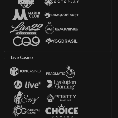
Live Casino