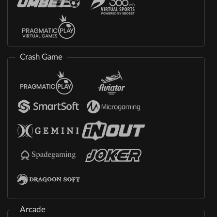
Crash Game
Arcade