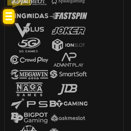
Klik Sini