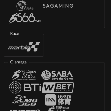
Race
Olahraga