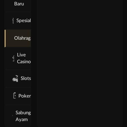
Baru
Spesial
Olahraga
Live
Casino
Slots
Poker
Sabung
Ayam