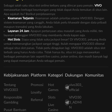
Sebagai salah satu situs slot online terbaru yang diincar para pemain,
VIVO
menawarkan berbagai keuntungan yang tidak dapat Anda temukan di situs lain.
Apa sajakah itu? Berikut penjelasannya:
Keamanan Terjamin
: Keamanan adalah prioritas utama VIVO303. Dengan
sistem keamanan yang canggih, Anda tidak perlu khawatir dengan data pribadi
maupun transaksi yang Anda lakukan.
Layanan 24 Jam
: Apapun pertanyaan atau masalah yang Anda miliki, tim
layanan pelanggan VIVO303 siap membantu Anda kapan saja.
Hot Slots
: Siapa yang tidak suka jackpot besar? Di VIVO303, peluang Anda
untuk memenangkan jackpot sangat tinggi. Itulah mengapa VIVO303 dikenal
sebagai situs slot panas. Tidak perlu diragukan lagi, VIVO303 adalah situs slot
terbaik yang harus Anda coba. Tidak hanya itu, situs ini juga menawarkan
berbagai permainan lain seperti live casino, poker online, dan masih banyak lagi
yang dapat memanjakan Anda sebagai pemain.
Kebijaksanaan
Platform
Kategori
Dukungan
Komunitas
Tentang
Promosi
Hot
vivo303_
VIVO303
Games
official
Loyalty
Responsible
Slots
VIVO30
Referral
Gambling
3_ADMI
Live
N
Pusat Bantuan
Casino