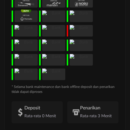
* Selama bank maintenance dan bank offline deposit dan penarikan
tidak dapat diproses
Deposit
Penarikan
Rata-rata 0 Menit
Rata-rata 3 Menit