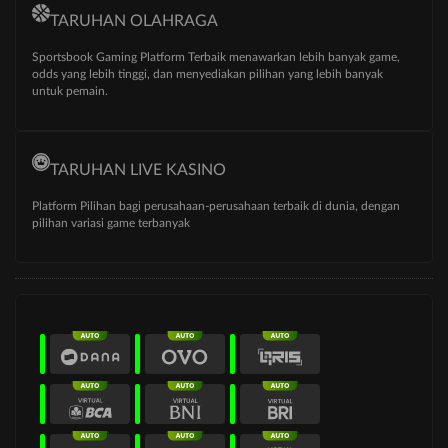
TARUHAN OLAHRAGA
Sportsbook Gaming Platform Terbaik menawarkan lebih banyak game,
odds yang lebih tinggi, dan menyediakan pilihan yang lebih banyak
untuk pemain.
TARUHAN LIVE KASINO
Platform Pilihan bagi perusahaan-perusahaan terbaik di dunia, dengan
pilihan variasi game terbanyak