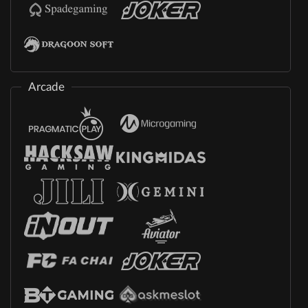
Arcade