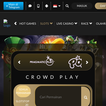
Main di
MASUK
DAF
Telegram
IDR
12,691,966,
HOT GAMES
SLOTS
LIVE CASINO
RACE
OLAH
CROWD PLAY
SEMUA
PERMAINAN
SLOTS
TOP
20