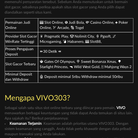
memenuhi persyaratan tersebut. Sebelum Anda memutuskan untuk bermain
slot gacor, sebaiknya periksa apakah situs slot gacor yang Anda pilih dapat
diandalkan seperti situs kami.
Permainan Judi
🎰 Slot Online, ⚽ Judi Bola, 💸 Casino Online, ♣ Poker
Online
Online, 🏹 Arcade, 🔢 Togel
Provider Slot Gacor
🎇 Pragmatic Play, 🤡 Nolimit City, 🍦 Pgsoft, 🌌
WinRate Tertinggi
Microgaming, 💣 Habanero, 🎰 Slot88,
Proses Pengajuan
⏩30 Detik ⏪
Deposit
🔱 Gates Of Olympus, 🍭 Sweet Bonanza Xmas, 🌳
Slot Gacor Terbaru
Starlight Princess, 🔫 Wild West Gold, 🀄️ Mahjong Ways 2
Minimal Deposit
🤖 Deposit minimal 5ribu Withdraw minimal 50ribu
dan Withdraw
Mengapa VIVO303?
Sebagai salah satu situs slot online terbaru yang diincar para pemain,
VIVO
menawarkan berbagai keuntungan yang tidak dapat Anda temukan di situs lain.
Apa sajakah itu? Berikut penjelasannya:
Keamanan Terjamin
: Keamanan adalah prioritas utama VIVO303. Dengan
sistem keamanan yang canggih, Anda tidak perlu khawatir dengan data pribadi
maupun transaksi yang Anda lakukan.