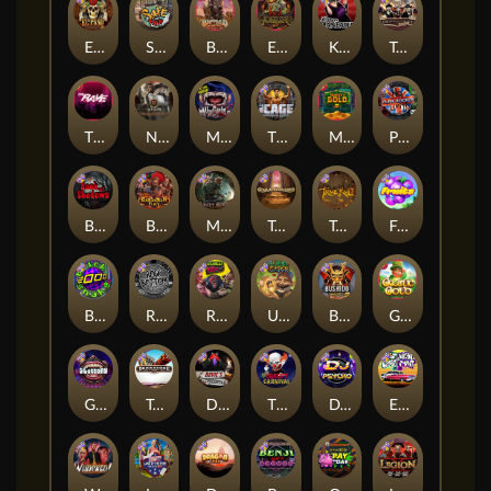
El Pasa Gunfight xNudge
Skate or Die
Buffalo Hunter
Evil Goblins xBomb
Karen Maneater
Tombstone No Mercy
The Rave
Nexus Tombstone RIP
Munchies
The Cage
Monkey's Gold xPays
Punk Rocker
Book Of Shadows
Barbarian Fury
Misery Mining
Tomb of Akhenaten
True kult
Fruits
Brick Snake 2000
Rock Bottom
Roadkill
Ugliest Catch
Bushido Way xNudge
Gaelic Gold
Gluttony
Tombstone
Devil's Crossroad
The Creepy Carnival
DJ Psycho
East Coast Vs West Coast