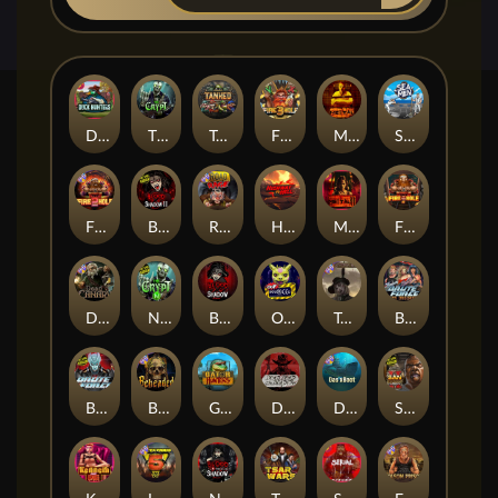
Duck Hunters
The Crypt
Tanked
Fire in the Hole 3
Mental
Seamen
Fire in the Hole 2
Blood & Shadow 2
Road Rage
Highway to Hell
Mental 2
Fire In The Hole xBomb
Dead Canary
Nexus The Crypt
Blood & Shadow
Outsourced
Tombstone RIP
Brute Force: Alien Onslaught
Brute Force
Beheaded
Gator Hunters
Dead, Dead, or Deader
Das xBoot
San Quentin 2: Death Row