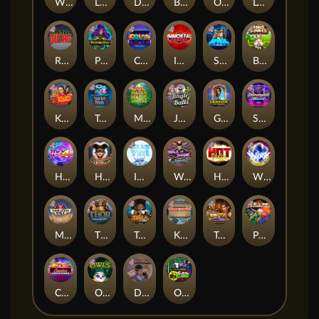
Whacked
Land of the Free
Dragon Tribe
Benji Killed in Vegas
Outsourced: Payday
Legion X
Remember Gulag
Poison Eve
Coins of Fortune
Immortal Fruits
Space Donkey
Bonus Bunnies
Kiss My Chainsaw
Tractor Beam
Mayan Magic Wildfire
Jingle Balls
Golden Genie And The Walking Wilds
Starstruck
Hot 4 Cash
Harlequin Carnival
Ice Ice Yeti
Walk of Shame
Hot Nudge
WiXX
Manhattan Goes Wild
Thor: Hammer Time
Tesla Jolt
Kitchen Drama: Sushi Mania
Tomb of Nefertiti
Pixies vs Pirates
Casino Win Spin
Owls
Dungeon Quest
Outsourced: Slash Game