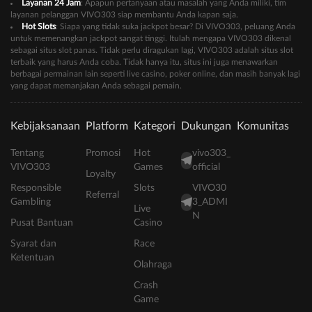
Layanan 24 Jam
: Apapun pertanyaan atau masalah yang Anda miliki, tim
layanan pelanggan VIVO303 siap membantu Anda kapan saja.
Hot Slots
: Siapa yang tidak suka jackpot besar? Di VIVO303, peluang Anda
untuk memenangkan jackpot sangat tinggi. Itulah mengapa VIVO303 dikenal
sebagai situs slot panas. Tidak perlu diragukan lagi, VIVO303 adalah situs slot
terbaik yang harus Anda coba. Tidak hanya itu, situs ini juga menawarkan
berbagai permainan lain seperti live casino, poker online, dan masih banyak lagi
yang dapat memanjakan Anda sebagai pemain.
Kebijaksanaan
Platform
Kategori
Dukungan
Komunitas
Tentang
Promosi
Hot
vivo303_
VIVO303
Games
official
Loyalty
Responsible
Slots
VIVO30
Referral
Gambling
3_ADMI
Live
N
Pusat Bantuan
Casino
Syarat dan
Race
Ketentuan
Olahraga
Crash
Game