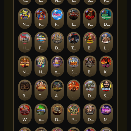
Kenneth Must Die
Infectious 5 xWays
Nexus Blood & Shadow
Tsar Wars
Serial
Folsom Prison
Nexus Outsourced
Punk Rocker 2
Flight Mode
Tombstone Slaughter
Possessed
Disturbed
Home of the Brave
Punk Toilet
Deadwood R.I.P
True Grit Redemption
Blood Diamond
Loner
Nexus Fire In The Hole xBomb
Nine To Five
xWays Hoarder 2
San Quentin xWays
Bounty Hunters xNudge®
Kill Em All
Bangkok Hilton
The Border
Apocalypse Super xNudge
Little Bighorn
D Day
Stockholm Syndrome
Warrior Graveyard xNudge
xWays Hoarder xSplit
Dead Men Walking
Pearl Harbor
Deadwood xNudge
Milky Ways