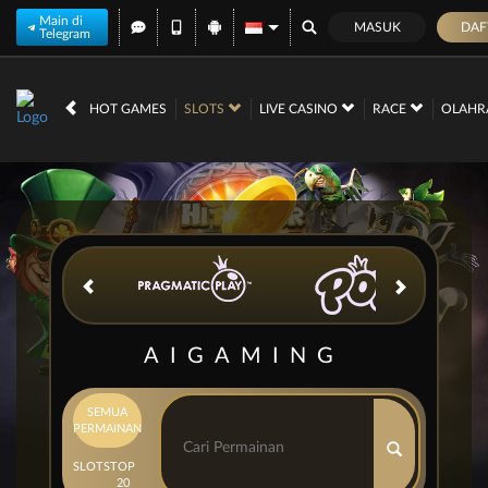
Main di
MASUK
DAF
Telegram
IDR
12,741,829,
HOT GAMES
SLOTS
LIVE CASINO
RACE
OLAH
AIGAMING
SEMUA
PERMAINAN
SLOTS
TOP
20