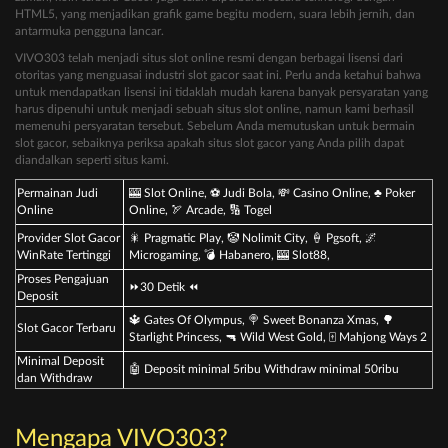
HTML5, yang menjadikan grafik game begitu modern, suara lebih jernih, dan
antarmuka pengguna lancar.
VIVO303 telah menjadi situs slot online resmi dengan berbagai lisensi dari
otoritas yang menguasai industri slot gacor saat ini. Perlu anda ketahui bahwa
untuk mendapatkan lisensi ini tidaklah mudah karena banyak persyaratan yang
harus dipenuhi untuk menjadi sebuah situs slot online, namun kami berhasil
memenuhi persyaratan tersebut. Sebelum Anda memutuskan untuk bermain
slot gacor, sebaiknya periksa apakah situs slot gacor yang Anda pilih dapat
diandalkan seperti situs kami.
Permainan Judi
🎰 Slot Online, ⚽ Judi Bola, 💸 Casino Online, ♣ Poker
Online
Online, 🏹 Arcade, 🔢 Togel
Provider Slot Gacor
🎇 Pragmatic Play, 🤡 Nolimit City, 🍦 Pgsoft, 🌌
WinRate Tertinggi
Microgaming, 💣 Habanero, 🎰 Slot88,
Proses Pengajuan
⏩30 Detik ⏪
Deposit
🔱 Gates Of Olympus, 🍭 Sweet Bonanza Xmas, 🌳
Slot Gacor Terbaru
Starlight Princess, 🔫 Wild West Gold, 🀄️ Mahjong Ways 2
Minimal Deposit
🤖 Deposit minimal 5ribu Withdraw minimal 50ribu
dan Withdraw
Mengapa VIVO303?