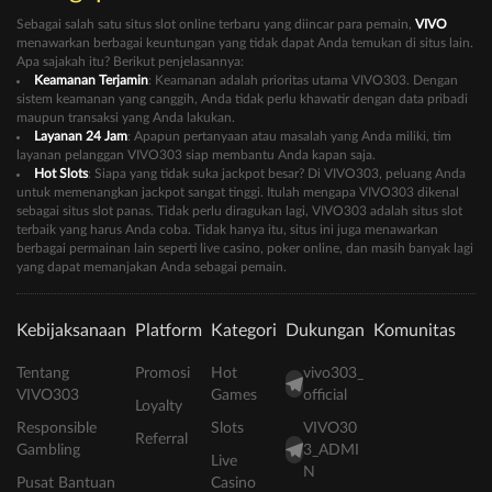
Sebagai salah satu situs slot online terbaru yang diincar para pemain,
VIVO
menawarkan berbagai keuntungan yang tidak dapat Anda temukan di situs lain.
Apa sajakah itu? Berikut penjelasannya:
Keamanan Terjamin
: Keamanan adalah prioritas utama VIVO303. Dengan
sistem keamanan yang canggih, Anda tidak perlu khawatir dengan data pribadi
maupun transaksi yang Anda lakukan.
Layanan 24 Jam
: Apapun pertanyaan atau masalah yang Anda miliki, tim
layanan pelanggan VIVO303 siap membantu Anda kapan saja.
Hot Slots
: Siapa yang tidak suka jackpot besar? Di VIVO303, peluang Anda
untuk memenangkan jackpot sangat tinggi. Itulah mengapa VIVO303 dikenal
sebagai situs slot panas. Tidak perlu diragukan lagi, VIVO303 adalah situs slot
terbaik yang harus Anda coba. Tidak hanya itu, situs ini juga menawarkan
berbagai permainan lain seperti live casino, poker online, dan masih banyak lagi
yang dapat memanjakan Anda sebagai pemain.
Kebijaksanaan
Platform
Kategori
Dukungan
Komunitas
Tentang
Promosi
Hot
vivo303_
VIVO303
Games
official
Loyalty
Responsible
Slots
VIVO30
Referral
Gambling
3_ADMI
Live
N
Pusat Bantuan
Casino