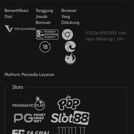
Bersertifikasi
Tanggung
Browser
Dari
Jawab
Yang
Bermain
Didukung
©2026 VIVO303. Hak
cipta dilindungi | 18+
Platform Penyedia Layanan
Slots