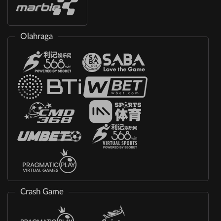
Olahraga
Crash Game