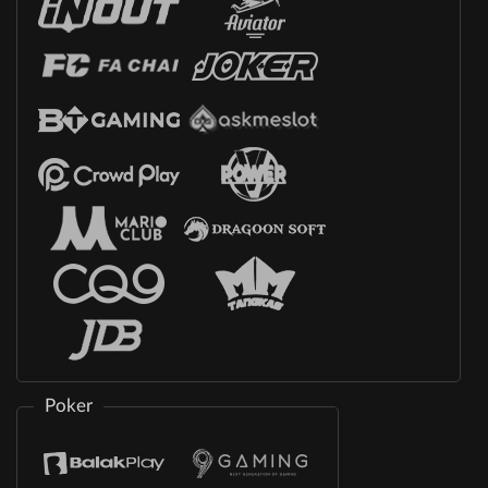
Poker