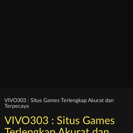
VIVO303 : Situs Games Terlengkap Akurat dan
Terpecaya
VIVO303 : Situs Games
Terlengkap Akurat dan