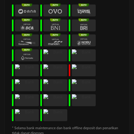
* Selama bank maintenance dan bank offline deposit dan penarikan
tidak dapat diproses