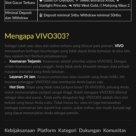
🔱 Gates Of Olympus, 🍭 Sweet Bonanza Xmas, 🌳
Slot Gacor Terbaru
Starlight Princess, 🔫 Wild West Gold, 🀄️ Mahjong Ways 2
Minimal Deposit
🤖 Deposit minimal 5ribu Withdraw minimal 50ribu
dan Withdraw
Mengapa VIVO303?
Sebagai salah satu situs slot online terbaru yang diincar para pemain,
VIVO
menawarkan berbagai keuntungan yang tidak dapat Anda temukan di situs lain.
Apa sajakah itu? Berikut penjelasannya:
Keamanan Terjamin
: Keamanan adalah prioritas utama VIVO303. Dengan
sistem keamanan yang canggih, Anda tidak perlu khawatir dengan data pribadi
maupun transaksi yang Anda lakukan.
Layanan 24 Jam
: Apapun pertanyaan atau masalah yang Anda miliki, tim
layanan pelanggan VIVO303 siap membantu Anda kapan saja.
Hot Slots
: Siapa yang tidak suka jackpot besar? Di VIVO303, peluang Anda
untuk memenangkan jackpot sangat tinggi. Itulah mengapa VIVO303 dikenal
sebagai situs slot panas. Tidak perlu diragukan lagi, VIVO303 adalah situs slot
terbaik yang harus Anda coba. Tidak hanya itu, situs ini juga menawarkan
berbagai permainan lain seperti live casino, poker online, dan masih banyak lagi
yang dapat memanjakan Anda sebagai pemain.
Kebijaksanaan
Platform
Kategori
Dukungan
Komunitas