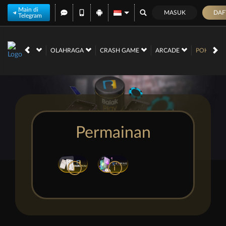
Main di
MASUK
DAF
Telegram
NO
RACE
OLAHRAGA
CRASH GAME
ARCADE
POKER
Permainan
i
i