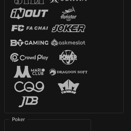
Poker