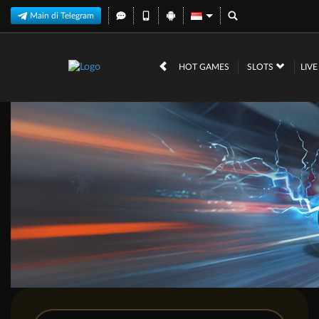
Main di Telegram
HOT GAMES
SLOTS
LIV