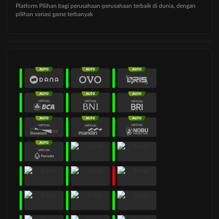
Platform Pilihan bagi perusahaan-perusahaan terbaik di dunia, dengan
pilihan variasi game terbanyak