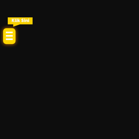
Klik Sini