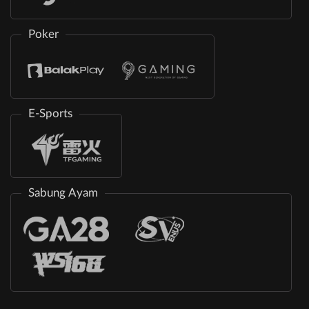
Poker
E-Sports
Sabung Ayam