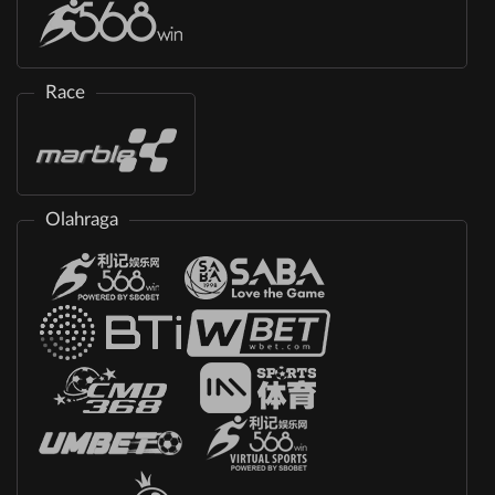
Race
Olahraga