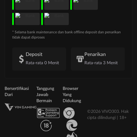
* Selama bank maintenance dan bank offline deposit dan penarikan
tidak dapat diproses
Deposit
Penarikan
Rata-rata 0 Menit
Rata-rata 3 Menit
Bersertifikasi
Tanggung
Browser
Dari
Jawab
Yang
Bermain
Didukung
©2026 VIVO303. Hak
cipta dilindungi | 18+