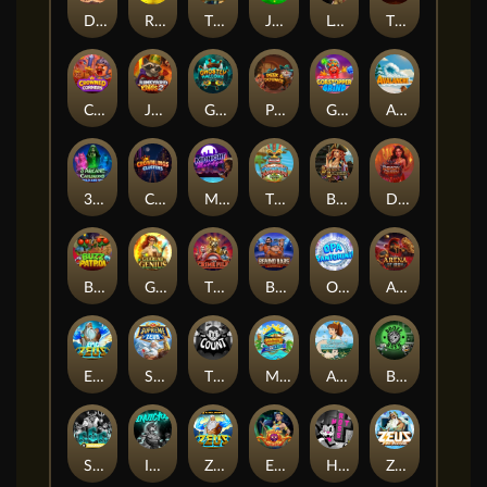
Darkside Prairie: Magical Beast
Raidmark
The Lost Book of Mummy’s Curse
Jumpasaurs
Leatherheads
The Jack & Rose
Crowned Corners
Junkyard Kings 2
Ghostly Hallows
Peek & Pounce
Gobstopper Grind
Avalanche
3 Arcane Cauldrons
Crownlings Clusters
Midnight Mirage
Tikitopia BoosterBelt
Bonnie's Buccaneers
Demon Queen
Buzz Patrol
Gearlab Genius
The Crime File
Behind Bars: Masterplan
Opa Santorini!
Arena of Iron
Epic Ze Zeus
Supreme Zeus
THE COUNT
MARLIN MASTERS: THE BIG HAUL
Aiko and the Wind Spirit
Booze Bash
SixSixSix
Invictus
Ze Zeus
Eye of Medusa
Hot Ross
Zeus Ze Zecond