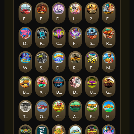
Eternal Duel
EPIC BULLETS & BOUNTY
Dusk Princess
Le Bunny
2 Wild 2 Die
Fist Of Destruction
Dork Unit
Pray for Three
Chaos Crew 2
Fighter Pit
Stormforged
Rusty & Curly
Wishbringer
Slayers Inc
Dorks of The Deep
Rotten
FRKN Bananas
Marlin Master
Benny The Beer
Xmas Drop
Bloodthirst
Densho
Undead Fortune
Gladiator Legends
Toshi Video Club
OmNom
Get The Cheese
Aztec Twist
Fruit Duel
Hop'n'Pop