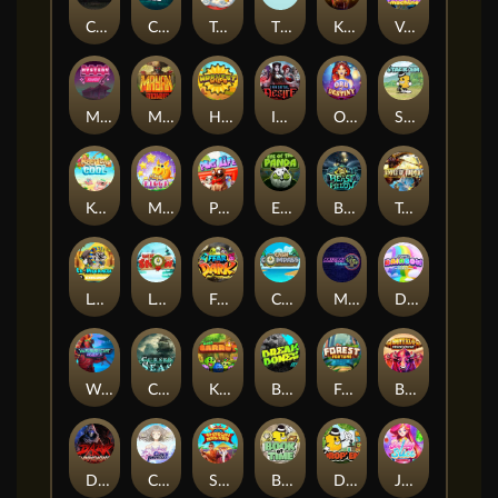
Chaos Crew
Cubes 2
Tai The Toad
The Respinners
Klowns
Vending Machine
Mystery Motel
Mayan Stackways
Harvest Wilds
Immortal Desire
Orb of Destiny
Stack'em
Keep 'em Cool
Magic Piggy
Pug Life
Eye of the Panda
Beast Below
Temple of Torment
Le Pharaoh
Let It Snow
Fear the Dark
Cash Compass
Miami Multiplier
Double Rainbow
Warrior Ways
Cursed Seas
King Carrot
Break Bones
Forest Fortune
Buffalo Stack'n'Sync
Dark Summoning
Cloud Princess
Shaolin Master
Book of Time
Drop'em
Jelly Slice