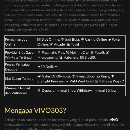
VIVO303 telah menjadi situs slot online resmi dengan berbagai lisensi dari
otoritas yang menguasai industri slot gacor saat ini. Perlu anda ketahui bahwa
untuk mendapatkan lisensi ini tidaklah mudah karena banyak persyaratan yang
harus dipenuhi untuk menjadi sebuah situs slot online, namun kami berhasil
memenuhi persyaratan tersebut. Sebelum Anda memutuskan untuk bermain
slot gacor, sebaiknya periksa apakah situs slot gacor yang Anda pilih dapat
diandalkan seperti situs kami.
Permainan Judi
🎰 Slot Online, ⚽ Judi Bola, 💸 Casino Online, ♣ Poker
Online
Online, 🏹 Arcade, 🔢 Togel
Provider Slot Gacor
🎇 Pragmatic Play, 🤡 Nolimit City, 🍦 Pgsoft, 🌌
WinRate Tertinggi
Microgaming, 💣 Habanero, 🎰 Slot88,
Proses Pengajuan
⏩30 Detik ⏪
Deposit
🔱 Gates Of Olympus, 🍭 Sweet Bonanza Xmas, 🌳
Slot Gacor Terbaru
Starlight Princess, 🔫 Wild West Gold, 🀄️ Mahjong Ways 2
Minimal Deposit
🤖 Deposit minimal 5ribu Withdraw minimal 50ribu
dan Withdraw
Mengapa VIVO303?
Sebagai salah satu situs slot online terbaru yang diincar para pemain,
VIVO
menawarkan berbagai keuntungan yang tidak dapat Anda temukan di situs lain.
Apa sajakah itu? Berikut penjelasannya: