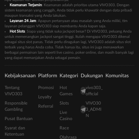
Keamanan Terjamin
: Keamanan adalah prioritas utama VIVO303. Dengan
sistem keamanan yang canggih, Anda tidak perlu khawatir dengan data pribadi
maupun transaksi yang Anda lakukan.
Layanan 24 Jam
: Apapun pertanyaan atau masalah yang Anda miliki, tim
layanan pelanggan VIVO303 siap membantu Anda kapan saja.
Hot Slots
: Siapa yang tidak suka jackpot besar? Di VIVO303, peluang Anda
untuk memenangkan jackpot sangat tinggi. Itulah mengapa VIVO303 dikenal
sebagai situs slot panas. Tidak perlu diragukan lagi, VIVO303 adalah situs slot
terbaik yang harus Anda coba. Tidak hanya itu, situs ini juga menawarkan
berbagai permainan lain seperti live casino, poker online, dan masih banyak lagi
yang dapat memanjakan Anda sebagai pemain.
Kebijaksanaan
Platform
Kategori
Dukungan
Komunitas
Tentang
Promosi
Hot
vivo303_
VIVO303
Games
official
Loyalty
Responsible
Slots
VIVO30
Referral
Gambling
3_ADMI
Live
N
Pusat Bantuan
Casino
Syarat dan
Race
Ketentuan
Olahraga