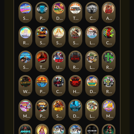
Superstar Sevens
PRAY FOR SIX
Danny Dollar
TOSHI WAYS CLUB
CIRCLE OF LIFE
ARMY OF ARES
RAINBOW PRINCESS
STEAMRUNNERS
SUN PRINCESS
SPEAR OF ATHENA
LE SANTA
CHAOS CREW 3
STORMBORN
THE WILDWOOD CURSE
Ultimate Slot of America
Reign of Rome
Le Bandit
Rad Maxx
Wanted Dead or a Wild
Phoenix
Cash Crew
Hounds Of Hell
Divine Drop
RIP City
Munchy Milo
Power of 10
Strength Of Hercules
Dynasty of Death
Le Digger
Magic Piggy OG