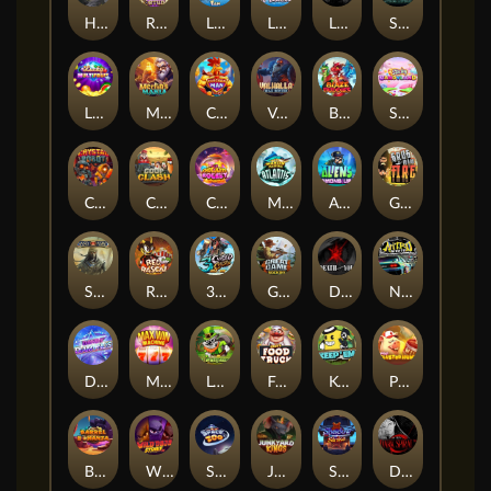
Hand of Anubis
Rise of Fortuna
LE FOOTBALL FAN
LE HOOLIGAN
Life and Death
Shadow Treasure
Lucky Multifruit
Merlin's Mania
Chicken Man
Valhalla: Wild Winter
Blaze Buddies
Sticky Candyland
Crystal Robot
Coop Clash
Chocolate Rocket
Marlin Masters Atlantis
Aliens Among Us
Grug Make Fire
Sand and Ashes
Red Rascal™
3 Cursed Chests™
Great Game Rockies
Death Becomes You
Nitro Nights
Dandy Diamonds
Max Win Machine
Le Prechaun
Fred's Food Truck
Keep 'em
Piggy Cluster Hunt
Barrel Bonanza
Wild Dojo Strike
Space Zoo
Junkyard Kings
Shadow Strike
Dark Spiral