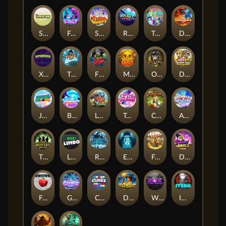
Stick'em
Feel The Beat
Snow Slingers
Rocket Reels
Twisted Lab
Dragon’s Domain
Xpander
Time Spinners
Fire My Laser
Mighty Masks
Outlasw Inc
Donut Division
Joker Bombs
BOUNCY BOMBS
Le Viking
Tasty Treats
Cash Quest
Alpha Eagle
The Bowery Boys
Limbo
Rise of Ymir
Evil Eyes
Frank's Farm
DONNY DOUGH
Frutz
Gronk's Gems
Cubes
Dawn of Kings
Wings of Horus
ITERO