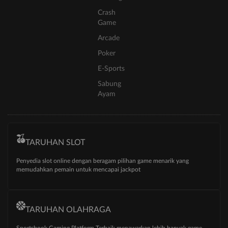
Crash
Game
Arcade
Poker
E-Sports
Sabung
Ayam
TARUHAN SLOT
Penyedia slot online dengan beragam pilihan game menarik yang
memudahkan pemain untuk mencapai jackpot
TARUHAN OLAHRAGA
Sportsbook Gaming Platform Terbaik menawarkan lebih banyak game,