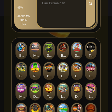
NEW
HACKSAW
OPEN
RGS
Beam Boys
Monkey Frenzy 2: Boss is Here!
Spinman
BULLETS AND BOUNTY
SMOKING DRAGON
The Luxe
BASH BROS
Ronin Stackways
Born Wild
LE ZEUS
LE COWBOY
JAWS OF JUSTICE
MIAMI MAYHEM
DONNY AND DANNY
TIGER LEGENDS
Le Fisherman
DEAL WITH DEATH
LE KING