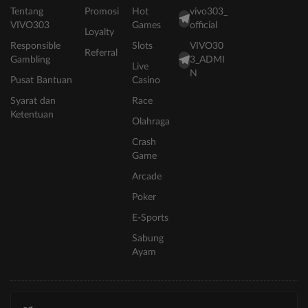
Tentang
Promosi
Hot
vivo303_
VIVO303
Games
official
Loyalty
Responsible
Slots
VIVO30
Referral
Gambling
3_ADMI
Live
N
Pusat Bantuan
Casino
Syarat dan
Race
Ketentuan
Olahraga
Crash
Game
Arcade
Poker
E-Sports
Sabung
Ayam