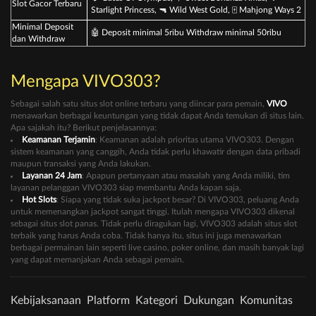
Slot Gacor Terbaru
Starlight Princess, 🔫 Wild West Gold, 🀄️ Mahjong Ways 2
Minimal Deposit
🤖 Deposit minimal 5ribu Withdraw minimal 50ribu
dan Withdraw
Mengapa VIVO303?
Sebagai salah satu situs slot online terbaru yang diincar para pemain,
VIVO
menawarkan berbagai keuntungan yang tidak dapat Anda temukan di situs lain.
Apa sajakah itu? Berikut penjelasannya:
Keamanan Terjamin
: Keamanan adalah prioritas utama VIVO303. Dengan
sistem keamanan yang canggih, Anda tidak perlu khawatir dengan data pribadi
maupun transaksi yang Anda lakukan.
Layanan 24 Jam
: Apapun pertanyaan atau masalah yang Anda miliki, tim
layanan pelanggan VIVO303 siap membantu Anda kapan saja.
Hot Slots
: Siapa yang tidak suka jackpot besar? Di VIVO303, peluang Anda
untuk memenangkan jackpot sangat tinggi. Itulah mengapa VIVO303 dikenal
sebagai situs slot panas. Tidak perlu diragukan lagi, VIVO303 adalah situs slot
terbaik yang harus Anda coba. Tidak hanya itu, situs ini juga menawarkan
berbagai permainan lain seperti live casino, poker online, dan masih banyak lagi
yang dapat memanjakan Anda sebagai pemain.
Kebijaksanaan
Platform
Kategori
Dukungan
Komunitas