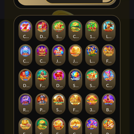
Crazy777 2
Devil Fire Bonu$ Coin
Super Ace 2
Clover Coins 4x4
100 Blazing Clover
Lucky Macaw
Crystal 777 DELUXE
Crown of Fortune
Joker's Fortune
Joker Coins Expanded
Lucky Caramelo
Fortune Garuda 1000
Devil Fire Twins
Fortune Hook Boom
Dice & Drop
Supernova
Super Ace SPEED
Circus Joker 4096
Rapid Gems 777
Pirate Queen 2
Safari King
FORTUNE GARUDA 500
3 Coin Treasures 2
Boxing King Title Match