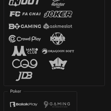
Poker