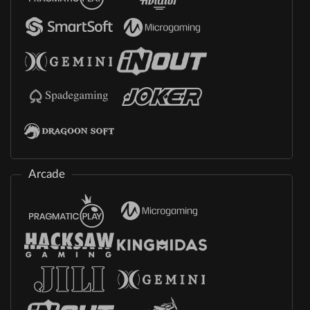
Arcade