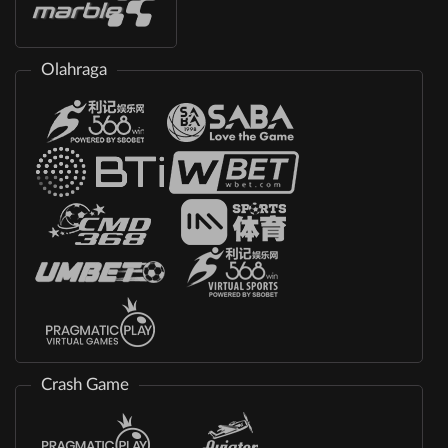
Olahraga
Crash Game