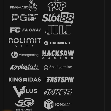
Klik Sini