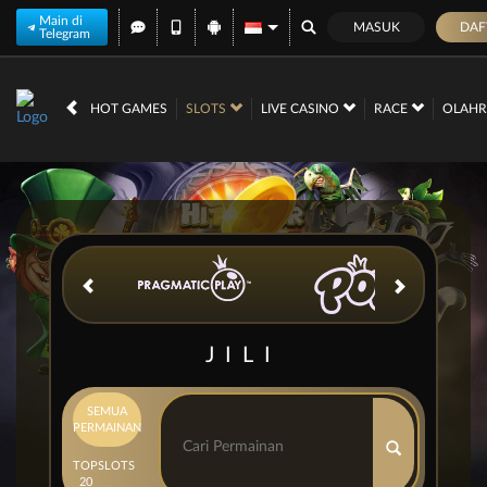
Main di
MASUK
DAF
Telegram
IDR
12,745,743,
HOT GAMES
SLOTS
LIVE CASINO
RACE
OLAH
JILI
SEMUA
PERMAINAN
TOP
SLOTS
20