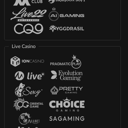
Live Casino