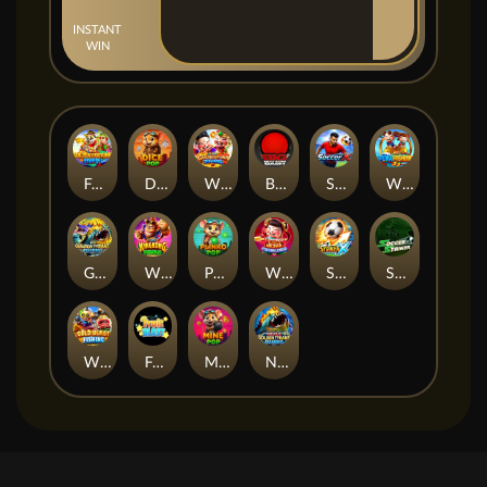
INSTANT
WIN
Fortune Fishing
Dice Pop
WD Golden Fuwa Fishing
Big Button Bash
SoccerX
WD FuWa Fishing
Golden Tyrant Fishing
WD King Kong Fishing
Plinko Pop
WD Nezha Fishing Legend
StrikerX
Soccer Striker
WD Gold Blast Fishing
Fruit Blast
Mine Pop
Nexus Golden Tyrant