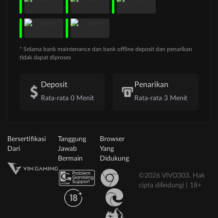
* Selama bank maintenance dan bank offline deposit dan penarikan
tidak dapat diproses
Deposit
Penarikan
Rata-rata 0 Menit
Rata-rata 3 Menit
Bersertifikasi
Tanggung
Browser
Dari
Jawab
Yang
Bermain
Didukung
©2026 VIVO303. Hak
cipta dilindungi | 18+