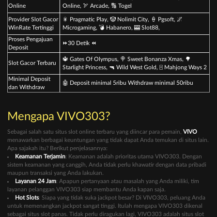
Online
Online, 🏹 Arcade, 🔢 Togel
Provider Slot Gacor
🎇 Pragmatic Play, 🤡 Nolimit City, 🍦 Pgsoft, 🌌
WinRate Tertinggi
Microgaming, 💣 Habanero, 🎰 Slot88,
Proses Pengajuan
⏩30 Detik ⏪
Deposit
🔱 Gates Of Olympus, 🍭 Sweet Bonanza Xmas, 🌳
Slot Gacor Terbaru
Starlight Princess, 🔫 Wild West Gold, 🀄️ Mahjong Ways 2
Minimal Deposit
🤖 Deposit minimal 5ribu Withdraw minimal 50ribu
dan Withdraw
Mengapa VIVO303?
Sebagai salah satu situs slot online terbaru yang diincar para pemain,
VIVO
menawarkan berbagai keuntungan yang tidak dapat Anda temukan di situs lain.
Apa sajakah itu? Berikut penjelasannya:
Keamanan Terjamin
: Keamanan adalah prioritas utama VIVO303. Dengan
sistem keamanan yang canggih, Anda tidak perlu khawatir dengan data pribadi
maupun transaksi yang Anda lakukan.
Layanan 24 Jam
: Apapun pertanyaan atau masalah yang Anda miliki, tim
layanan pelanggan VIVO303 siap membantu Anda kapan saja.
Hot Slots
: Siapa yang tidak suka jackpot besar? Di VIVO303, peluang Anda
untuk memenangkan jackpot sangat tinggi. Itulah mengapa VIVO303 dikenal
sebagai situs slot panas. Tidak perlu diragukan lagi, VIVO303 adalah situs slot