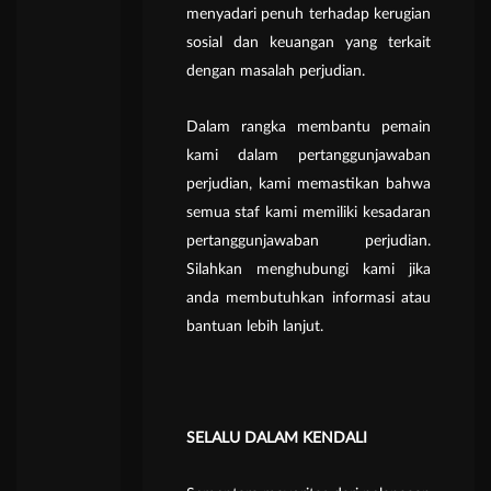
menyadari penuh terhadap kerugian
sosial dan keuangan yang terkait
dengan masalah perjudian.
Dalam rangka membantu pemain
kami dalam pertanggunjawaban
perjudian, kami memastikan bahwa
semua staf kami memiliki kesadaran
pertanggunjawaban perjudian.
Silahkan menghubungi kami jika
anda membutuhkan informasi atau
bantuan lebih lanjut.
SELALU DALAM KENDALI