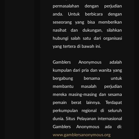
permasalahan dengan perjudian
anda. Untuk berbicara dengan
seseorang yang bisa memberikan
nasihat dan dukungan, silahkan
hubungi salah satu dari organisasi
yang tertera di bawah ini.
Gamblers Anonymous adalah
kumpulan dari pria dan wanita yang
bergabung bersama untuk
membantu masalah perjudian
mereka masing-masing dan sesama
pemain berat lainnya. Terdapat
perkumpulan regional di seluruh
dunia. Situs Pelayanan internasional
Gamblers Anonymous ada di:
www.gamblersanonymous.org