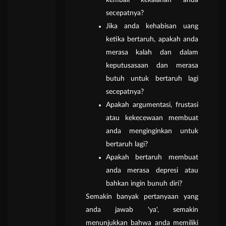
kembali kekalahan anda
secepatnya?
Jika anda kehabisan uang
ketika bertaruh, apakah anda
merasa kalah dan dalam
keputusasaan dan merasa
butuh untuk bertaruh lagi
secepatnya?
Apakah argumentasi, frustasi
atau kekecewaan membuat
anda menginginkan untuk
bertaruh lagi?
Apakah bertaruh membuat
anda merasa depresi atau
bahkan ingin bunuh diri?
Semakin banyak pertanyaan yang
anda jawab 'ya', semakin
menunjukkan bahwa anda memiliki