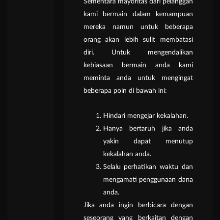
Sementara mayoritas dari pelanggan
kami bermain dalam kemampuan
mereka namun untuk beberapa
orang akan lebih sulit membatasi
diri. Untuk mengendalikan
kebiasaan bermain anda kami
meminta anda untuk mengingat
beberapa poin di bawah ini:
Hindari mengejar kekalahan.
Hanya bertaruh jika anda
yakin dapat menutup
kekalahan anda.
Selalu perhatikan waktu dan
mengamati penggunaan dana
anda.
Jika anda ingin berbicara dengan
seseorang yang berkaitan dengan