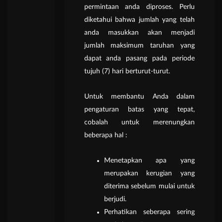
permintaan anda diproses. Perlu
diketahui bahwa jumlah yang telah
anda masukkan akan menjadi
jumlah maksimum taruhan yang
dapat anda pasang pada periode
tujuh (7) hari berturut-turut.
Untuk membantu Anda dalam
pengaturan batas yang tepat,
cobalah untuk merenungkan
beberapa hal :
Menetapkan apa yang
merupakan kerugian yang
diterima sebelum mulai untuk
berjudi.
Perhatikan seberapa sering