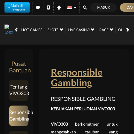
Main di
MASUK
DAF
Telegram
HOT GAMES
SLOTS
LIVE CASINO
RACE
OLAHRA
Pusat
Responsible
Bantuan
Gambling
Tentang
VIVO303
RESPONSIBLE GAMBLING
KEBIJAKAN PERJUDIAN VIVO303
Responsible
Gambling
VIVO303
berkomitmen untuk
mengesahkan taruhan yang