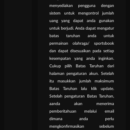
menyediakan pengguna dengan
sistem untuk mengontrol jumlah
uang yang dapat anda gunakan
untuk berjudi. Anda dapat mengatur
batas taruhan anda untuk
permainan olahraga/ sportsbook
dan dapat disesuaikan pada setiap
kesempatan yang anda inginkan.
Cukup pilih Batas Taruhan dari
halaman pengaturan akun. Setelah
itu masukkan jumlah maksimum
Batas Taruhan lalu klik update.
Setelah pengaturan Batas Taruhan,
aanda akan menerima
pemberitahuan melalui email
dimana anda perlu
mengkonfirmasikan sebelum