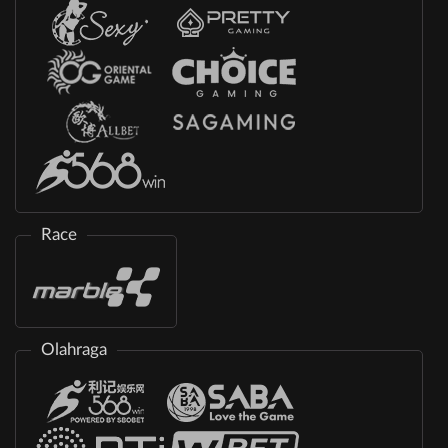
Race
Olahraga