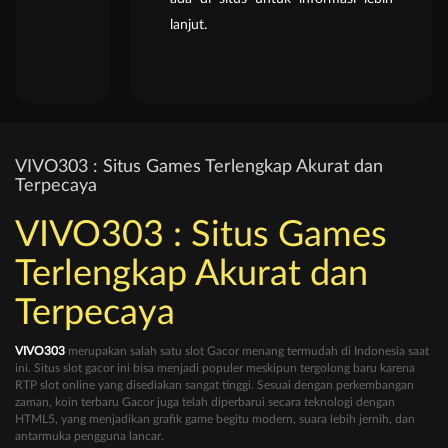
lanjut.
VIVO303 : Situs Games Terlengkap Akurat dan
Terpecaya
VIVO303 : Situs Games
Terlengkap Akurat dan
Terpecaya
VIVO303
merupakan salah satu slot Gacor menang termudah di Indonesia saat
ini. Situs slot gacor ini bisa menjadi populer meskipun tergolong baru karena
RTP slot online yang disediakan sangat tinggi. Sesuai dengan perkembangan
zaman, koin terbaru Gacor juga telah diperbarui secara teknologi dengan
HTML5, yang menjadikan grafik game begitu modern, suara lebih jernih, dan
antarmuka pengguna lancar.