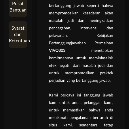
Pusat
bertanggung jawab seperti halnya
Bantuan
mempromosikan kesadaran akan
masalah judi dan meningkatkan
Syarat
pencegahan, intervensi dan
dan
pelayanan. Kebijakan
Ketentuan
Pertanggungjawaban Permainan
VIVO303
menetapkan
komitmennya untuk meminimalisir
efek negatif dari masalah judi dan
untuk mempromosikan praktek
perjudian yang bertanggung jawab.
Kami percaya ini tanggung jawab
kami untuk anda, pelanggan kami,
untuk memastikan bahwa anda
menikmati pengalaman bertaruh di
situs kami, sementara tetap