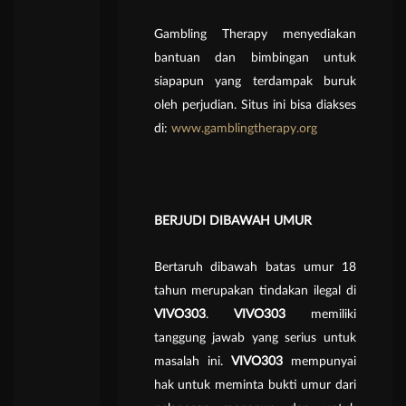
Gambling Therapy menyediakan
bantuan dan bimbingan untuk
siapapun yang terdampak buruk
oleh perjudian. Situs ini bisa diakses
di:
www.gamblingtherapy.org
BERJUDI DIBAWAH UMUR
Bertaruh dibawah batas umur 18
tahun merupakan tindakan ilegal di
VIVO303
.
VIVO303
memiliki
tanggung jawab yang serius untuk
masalah ini.
VIVO303
mempunyai
hak untuk meminta bukti umur dari