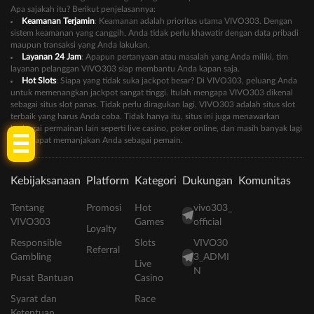
Apa sajakah itu? Berikut penjelasannya:
Keamanan Terjamin
: Keamanan adalah prioritas utama VIVO303. Dengan
sistem keamanan yang canggih, Anda tidak perlu khawatir dengan data pribadi
maupun transaksi yang Anda lakukan.
Layanan 24 Jam
: Apapun pertanyaan atau masalah yang Anda miliki, tim
layanan pelanggan VIVO303 siap membantu Anda kapan saja.
Hot Slots
: Siapa yang tidak suka jackpot besar? Di VIVO303, peluang Anda
untuk memenangkan jackpot sangat tinggi. Itulah mengapa VIVO303 dikenal
sebagai situs slot panas. Tidak perlu diragukan lagi, VIVO303 adalah situs slot
Klik Sini
terbaik yang harus Anda coba. Tidak hanya itu, situs ini juga menawarkan
berbagai permainan lain seperti live casino, poker online, dan masih banyak lagi
yang dapat memanjakan Anda sebagai pemain.
Kebijaksanaan
Platform
Kategori
Dukungan
Komunitas
Tentang
Promosi
Hot
vivo303_
VIVO303
Games
official
Loyalty
Responsible
Slots
VIVO30
Referral
Gambling
3_ADMI
Live
N
Pusat Bantuan
Casino
Syarat dan
Race
Ketentuan