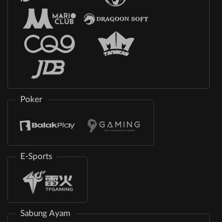
Poker
E-Sports
Sabung Ayam