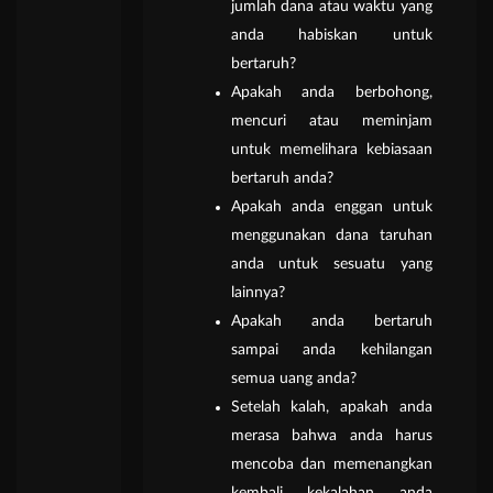
jumlah dana atau waktu yang
anda habiskan untuk
bertaruh?
Apakah anda berbohong,
mencuri atau meminjam
untuk memelihara kebiasaan
bertaruh anda?
Apakah anda enggan untuk
menggunakan dana taruhan
anda untuk sesuatu yang
lainnya?
Apakah anda bertaruh
sampai anda kehilangan
semua uang anda?
Setelah kalah, apakah anda
merasa bahwa anda harus
mencoba dan memenangkan