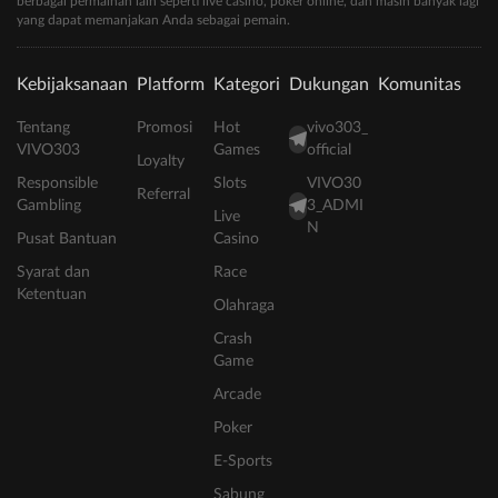
berbagai permainan lain seperti live casino, poker online, dan masih banyak lagi
yang dapat memanjakan Anda sebagai pemain.
Kebijaksanaan
Platform
Kategori
Dukungan
Komunitas
Tentang
Promosi
Hot
vivo303_
VIVO303
Games
official
Loyalty
Responsible
Slots
VIVO30
Referral
Gambling
3_ADMI
Live
N
Pusat Bantuan
Casino
Syarat dan
Race
Ketentuan
Olahraga
Crash
Game
Arcade
Poker
E-Sports
Sabung