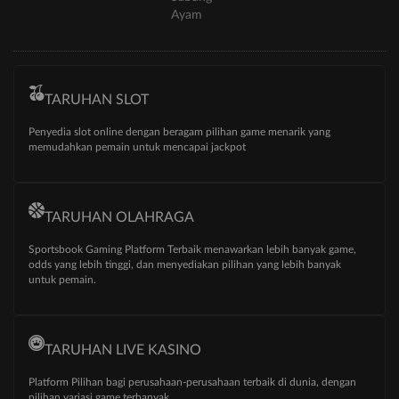
Ayam
TARUHAN SLOT
Penyedia slot online dengan beragam pilihan game menarik yang
memudahkan pemain untuk mencapai jackpot
TARUHAN OLAHRAGA
Sportsbook Gaming Platform Terbaik menawarkan lebih banyak game,
odds yang lebih tinggi, dan menyediakan pilihan yang lebih banyak
untuk pemain.
TARUHAN LIVE KASINO
Platform Pilihan bagi perusahaan-perusahaan terbaik di dunia, dengan
pilihan variasi game terbanyak