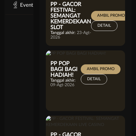
PP - GACOR
Event
FESTIVAL:
SEMANGAT
AMBIL PROMO
KEMERDEKAAN
DETAIL
SLOT
Tanggal akhir:
23-Agt-
2026
PP POP
BAGI BAGI
AMBIL PROMO
HADIAH!
DETAIL
Tanggal akhir:
09-Agt-2026
PP - GACOR