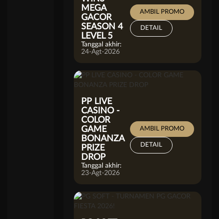
MEGA
AMBIL PROMO
GACOR
SEASON 4
DETAIL
LEVEL 5
Tanggal akhir:
24-Agt-2026
PP LIVE
CASINO -
COLOR
GAME
AMBIL PROMO
BONANZA
DETAIL
PRIZE
DROP
Tanggal akhir:
23-Agt-2026