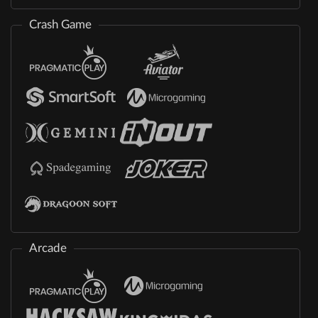
Crash Game
Arcade