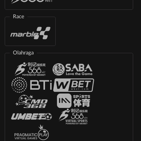
Race
Olahraga