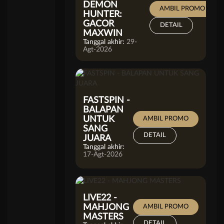
DEMON
AMBIL PROMO
HUNTER:
GACOR
DETAIL
MAXWIN
Tanggal akhir:
29-
Agt-2026
FASTSPIN -
BALAPAN
UNTUK
AMBIL PROMO
SANG
DETAIL
JUARA
Tanggal akhir:
17-Agt-2026
LIVE22 -
MAHJONG
AMBIL PROMO
MASTERS
DETAIL