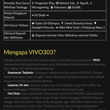
Provider Slot Gacor
🎇 Pragmatic Play, 🤡 Nolimit City, 🍦 Pgsoft, 🌌
WinRate Tertinggi
Microgaming, 💣 Habanero, 🎰 Slot88,
Proses Pengajuan
⏩30 Detik ⏪
Deposit
🔱 Gates Of Olympus, 🍭 Sweet Bonanza Xmas, 🌳
Slot Gacor Terbaru
Starlight Princess, 🔫 Wild West Gold, 🀄️ Mahjong Ways 2
Minimal Deposit
🤖 Deposit minimal 5ribu Withdraw minimal 50ribu
dan Withdraw
Mengapa VIVO303?
Sebagai salah satu situs slot online terbaru yang diincar para pemain,
VIVO
menawarkan berbagai keuntungan yang tidak dapat Anda temukan di situs lain.
Apa sajakah itu? Berikut penjelasannya:
Keamanan Terjamin
: Keamanan adalah prioritas utama VIVO303. Dengan
sistem keamanan yang canggih, Anda tidak perlu khawatir dengan data pribadi
maupun transaksi yang Anda lakukan.
Layanan 24 Jam
: Apapun pertanyaan atau masalah yang Anda miliki, tim
layanan pelanggan VIVO303 siap membantu Anda kapan saja.
Hot Slots
: Siapa yang tidak suka jackpot besar? Di VIVO303, peluang Anda
untuk memenangkan jackpot sangat tinggi. Itulah mengapa VIVO303 dikenal
sebagai situs slot panas. Tidak perlu diragukan lagi, VIVO303 adalah situs slot
terbaik yang harus Anda coba. Tidak hanya itu, situs ini juga menawarkan