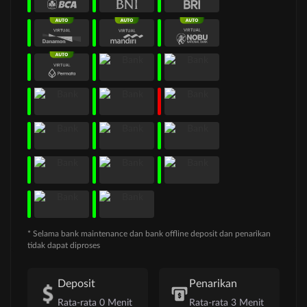
* Selama bank maintenance dan bank offline deposit dan penarikan
tidak dapat diproses
Deposit
Penarikan
Rata-rata 0 Menit
Rata-rata 3 Menit