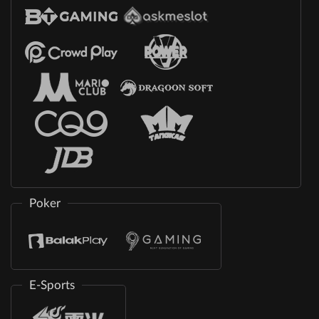
Poker
E-Sports