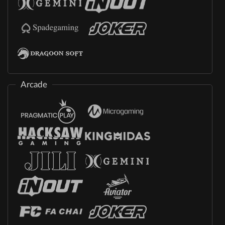
Arcade