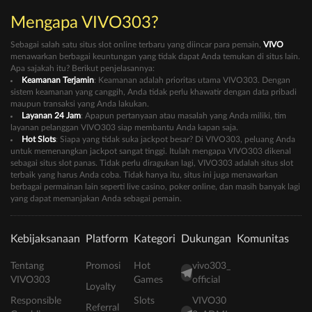
Mengapa VIVO303?
Sebagai salah satu situs slot online terbaru yang diincar para pemain,
VIVO
menawarkan berbagai keuntungan yang tidak dapat Anda temukan di situs lain.
Apa sajakah itu? Berikut penjelasannya:
Keamanan Terjamin
: Keamanan adalah prioritas utama VIVO303. Dengan
sistem keamanan yang canggih, Anda tidak perlu khawatir dengan data pribadi
maupun transaksi yang Anda lakukan.
Layanan 24 Jam
: Apapun pertanyaan atau masalah yang Anda miliki, tim
layanan pelanggan VIVO303 siap membantu Anda kapan saja.
Hot Slots
: Siapa yang tidak suka jackpot besar? Di VIVO303, peluang Anda
untuk memenangkan jackpot sangat tinggi. Itulah mengapa VIVO303 dikenal
sebagai situs slot panas. Tidak perlu diragukan lagi, VIVO303 adalah situs slot
terbaik yang harus Anda coba. Tidak hanya itu, situs ini juga menawarkan
berbagai permainan lain seperti live casino, poker online, dan masih banyak lagi
yang dapat memanjakan Anda sebagai pemain.
Kebijaksanaan
Platform
Kategori
Dukungan
Komunitas
Tentang
Promosi
Hot
vivo303_
VIVO303
Games
official
Loyalty
Responsible
Slots
VIVO30
Referral