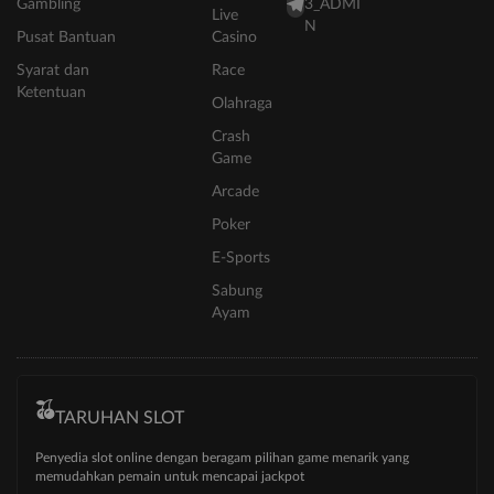
Gambling
3_ADMI
Live
N
Pusat Bantuan
Casino
Syarat dan
Race
Ketentuan
Olahraga
Crash
Game
Arcade
Poker
E-Sports
Sabung
Ayam
TARUHAN SLOT
Penyedia slot online dengan beragam pilihan game menarik yang
memudahkan pemain untuk mencapai jackpot