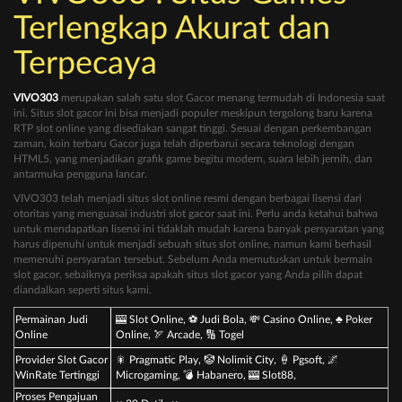
Terlengkap Akurat dan
Terpecaya
VIVO303
merupakan salah satu slot Gacor menang termudah di Indonesia saat
ini. Situs slot gacor ini bisa menjadi populer meskipun tergolong baru karena
RTP slot online yang disediakan sangat tinggi. Sesuai dengan perkembangan
zaman, koin terbaru Gacor juga telah diperbarui secara teknologi dengan
HTML5, yang menjadikan grafik game begitu modern, suara lebih jernih, dan
antarmuka pengguna lancar.
VIVO303 telah menjadi situs slot online resmi dengan berbagai lisensi dari
otoritas yang menguasai industri slot gacor saat ini. Perlu anda ketahui bahwa
untuk mendapatkan lisensi ini tidaklah mudah karena banyak persyaratan yang
harus dipenuhi untuk menjadi sebuah situs slot online, namun kami berhasil
memenuhi persyaratan tersebut. Sebelum Anda memutuskan untuk bermain
slot gacor, sebaiknya periksa apakah situs slot gacor yang Anda pilih dapat
diandalkan seperti situs kami.
Permainan Judi
🎰 Slot Online, ⚽ Judi Bola, 💸 Casino Online, ♣ Poker
Online
Online, 🏹 Arcade, 🔢 Togel
Provider Slot Gacor
🎇 Pragmatic Play, 🤡 Nolimit City, 🍦 Pgsoft, 🌌
WinRate Tertinggi
Microgaming, 💣 Habanero, 🎰 Slot88,
Proses Pengajuan