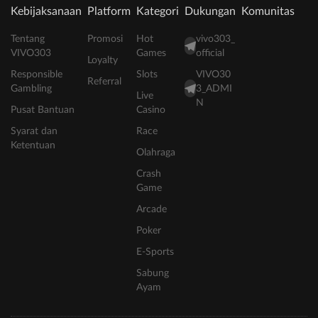
Kebijaksanaan
Platform
Kategori
Dukungan
Komunitas
Tentang
Promosi
Hot
vivo303_
VIVO303
Games
official
Loyalty
Responsible
Slots
VIVO30
Referral
Gambling
3_ADMI
Live
N
Pusat Bantuan
Casino
Syarat dan
Race
Ketentuan
Olahraga
Crash
Game
Arcade
Poker
E-Sports
Sabung
Ayam