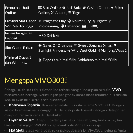
Permainan Judi
🎰 Slot Online, ⚽ Judi Bola, 💸 Casino Online, ♣ Poker
Online
Online, 🏹 Arcade, 🔢 Togel
Provider Slot Gacor
🎇 Pragmatic Play, 🤡 Nolimit City, 🍦 Pgsoft, 🌌
WinRate Tertinggi
Microgaming, 💣 Habanero, 🎰 Slot88,
Proses Pengajuan
⏩30 Detik ⏪
Deposit
🔱 Gates Of Olympus, 🍭 Sweet Bonanza Xmas, 🌳
Slot Gacor Terbaru
Starlight Princess, 🔫 Wild West Gold, 🀄️ Mahjong Ways 2
Minimal Deposit
🤖 Deposit minimal 5ribu Withdraw minimal 50ribu
dan Withdraw
Mengapa VIVO303?
Sebagai salah satu situs slot online terbaru yang diincar para pemain,
VIVO
menawarkan berbagai keuntungan yang tidak dapat Anda temukan di situs lain.
Apa sajakah itu? Berikut penjelasannya:
Keamanan Terjamin
: Keamanan adalah prioritas utama VIVO303. Dengan
sistem keamanan yang canggih, Anda tidak perlu khawatir dengan data pribadi
maupun transaksi yang Anda lakukan.
Layanan 24 Jam
: Apapun pertanyaan atau masalah yang Anda miliki, tim
layanan pelanggan VIVO303 siap membantu Anda kapan saja.
Hot Slots
: Siapa yang tidak suka jackpot besar? Di VIVO303, peluang Anda