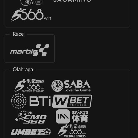
Race
Olahraga