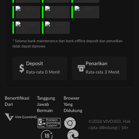
* Selama bank maintenance dan bank offline deposit dan penarikan
tidak dapat diproses
Deposit
Penarikan
Rata-rata 0 Menit
Rata-rata 3 Menit
Bersertifikasi
Tanggung
Browser
Dari
Jawab
Yang
Bermain
Didukung
©2026 VIVO303. Hak
cipta dilindungi | 18+