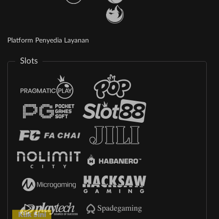
Platform Penyedia Layanan
Slots
Klik Sini