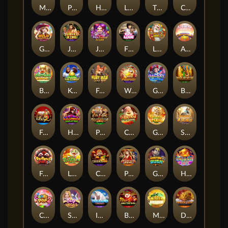
Muay Thai Fighter
Pharaoh Gates
Ho Yeah Monkey
Lucky Twin Sea
Tiger Warrior
Caishen Deluxe Maxways
Gold West
Jungle King
Jokers Treasure Exclusive
First Love
Lucky Horse
Alchemy Quest Jackpot
Brothers Kingdom 2
Kong The Striker
Fury Max Lucky Road
Wow Prosperity
Galaxy Guardian
Book of Myth
FaFaFa2
Halloween Vacation
Prosperity Gods
Christmas Tree of Wonders
Golden Pixiu
Secrets of Anubis
Fruit Ninja Fury
Lucky Snake Wheel
Cai Shen 888
Princess Wang
Gemstone Rush
Hallo Win Party
Candy Pop 2
Sexy Vegas
Iceland SA
Baby Cai Shen
Mister Cashmore
Dragon Gold