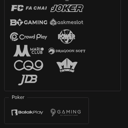
Poker