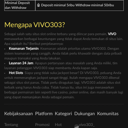
Minimal Deposit
🤖 Deposit minimal 5ribu Withdraw minimal 50ribu
dan Withdraw
Mengapa VIVO303?
Sebagai salah satu situs slot online terbaru yang diincar para pemain,
VIVO
menawarkan berbagai keuntungan yang tidak dapat Anda temukan di situs lain.
Apa sajakah itu? Berikut penjelasannya:
Keamanan Terjamin
: Keamanan adalah prioritas utama VIVO303. Dengan
sistem keamanan yang canggih, Anda tidak perlu khawatir dengan data pribadi
maupun transaksi yang Anda lakukan.
Layanan 24 Jam
: Apapun pertanyaan atau masalah yang Anda miliki, tim
layanan pelanggan VIVO303 siap membantu Anda kapan saja.
Hot Slots
: Siapa yang tidak suka jackpot besar? Di VIVO303, peluang Anda
untuk memenangkan jackpot sangat tinggi. Itulah mengapa VIVO303 dikenal
sebagai situs slot panas. Tidak perlu diragukan lagi, VIVO303 adalah situs slot
terbaik yang harus Anda coba. Tidak hanya itu, situs ini juga menawarkan
berbagai permainan lain seperti live casino, poker online, dan masih banyak lagi
yang dapat memanjakan Anda sebagai pemain.
Kebijaksanaan
Platform
Kategori
Dukungan
Komunitas
Tentang
Promosi
Hot
vivo303_