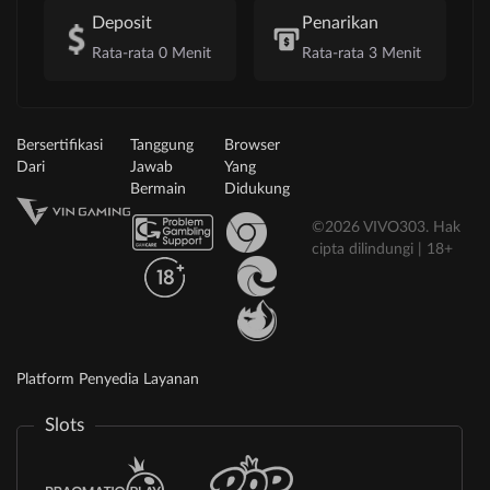
Deposit
Penarikan
Rata-rata 0 Menit
Rata-rata 3 Menit
Bersertifikasi
Tanggung
Browser
Dari
Jawab
Yang
Bermain
Didukung
©2026 VIVO303. Hak
cipta dilindungi | 18+
Platform Penyedia Layanan
Slots