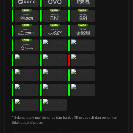
* Selama bank maintenance dan bank offline deposit dan penarikan
tidak dapat diproses