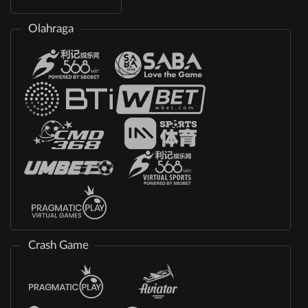
Olahraga
Crash Game