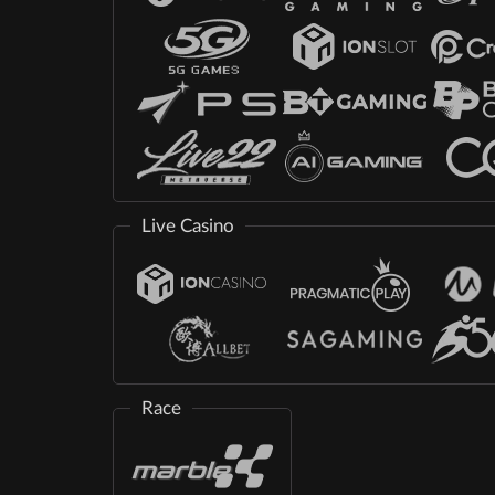
Live Casino
Race