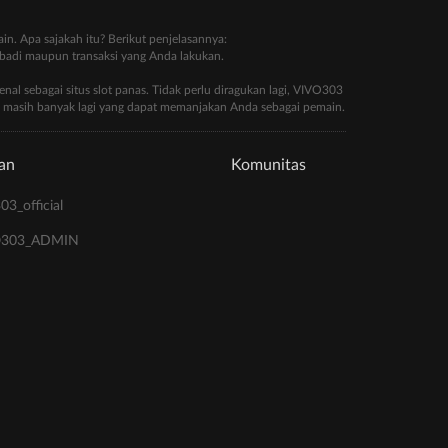
n. Apa sajakah itu? Berikut penjelasannya:
ibadi maupun transaksi yang Anda lakukan.
al sebagai situs slot panas. Tidak perlu diragukan lagi, VIVO303
 dan masih banyak lagi yang dapat memanjakan Anda sebagai pemain.
an
Komunitas
03_official
O303_ADMIN