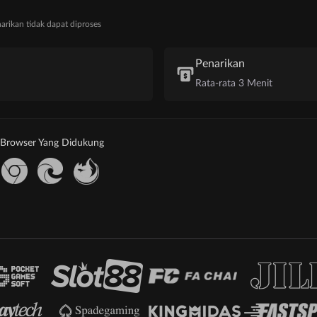
arikan tidak dapat diproses
Penarikan
Rata-rata 3 Menit
Browser Yang Didukung