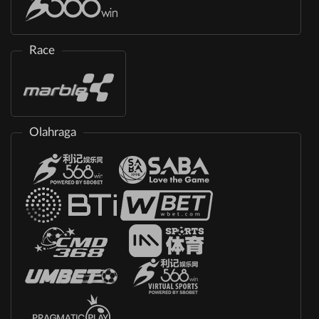
Race
Olahraga