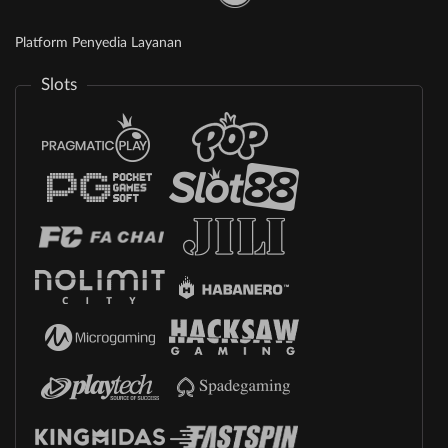
Platform Penyedia Layanan
Slots