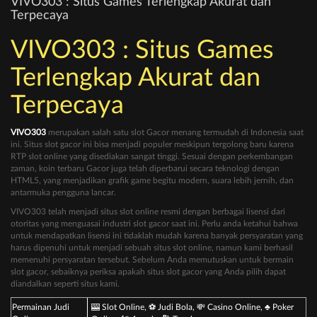
VIVO303 : Situs Games Terlengkap Akurat dan
Terpecaya
VIVO303 : Situs Games
Terlengkap Akurat dan
Terpecaya
VIVO303
merupakan salah satu slot Gacor menang termudah di Indonesia saat
ini. Situs slot gacor ini bisa menjadi populer meskipun tergolong baru karena
RTP slot online yang disediakan sangat tinggi. Sesuai dengan perkembangan
zaman, koin terbaru Gacor juga telah diperbarui secara teknologi dengan
HTML5, yang menjadikan grafik game begitu modern, suara lebih jernih, dan
antarmuka pengguna lancar.
VIVO303 telah menjadi situs slot online resmi dengan berbagai lisensi dari
otoritas yang menguasai industri slot gacor saat ini. Perlu anda ketahui bahwa
untuk mendapatkan lisensi ini tidaklah mudah karena banyak persyaratan yang
harus dipenuhi untuk menjadi sebuah situs slot online, namun kami berhasil
memenuhi persyaratan tersebut. Sebelum Anda memutuskan untuk bermain
slot gacor, sebaiknya periksa apakah situs slot gacor yang Anda pilih dapat
diandalkan seperti situs kami.
Permainan Judi
🎰 Slot Online, ⚽ Judi Bola, 💸 Casino Online, ♣ Poker