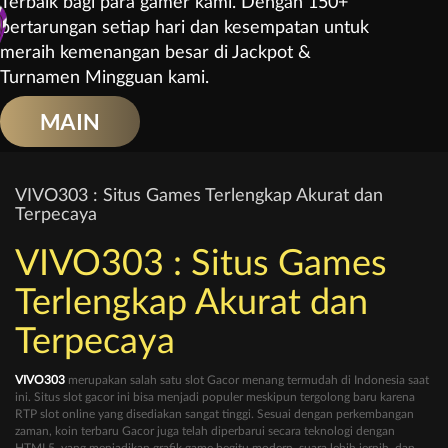
Terbaik bagi para gamer kami. Dengan 150+
pertarungan setiap hari dan kesempatan untuk
meraih kemenangan besar di Jackpot &
Turnamen Mingguan kami.
MAIN
VIVO303 : Situs Games Terlengkap Akurat dan
Terpecaya
VIVO303 : Situs Games
Terlengkap Akurat dan
Terpecaya
VIVO303
merupakan salah satu slot Gacor menang termudah di Indonesia saat
ini. Situs slot gacor ini bisa menjadi populer meskipun tergolong baru karena
RTP slot online yang disediakan sangat tinggi. Sesuai dengan perkembangan
zaman, koin terbaru Gacor juga telah diperbarui secara teknologi dengan