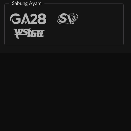
Sabung Ayam