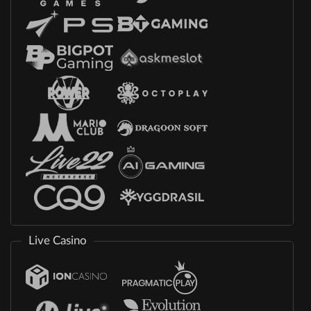
Live Casino