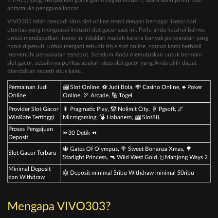
HTML5, yang menjadikan grafik game begitu modern, suara lebih jernih, dan
antarmuka pengguna lancar.
VIVO303 telah menjadi situs slot online resmi dengan berbagai lisensi dari
otoritas yang menguasai industri slot gacor saat ini. Perlu anda ketahui bahwa
untuk mendapatkan lisensi ini tidaklah mudah karena banyak persyaratan yang
harus dipenuhi untuk menjadi sebuah situs slot online, namun kami berhasil
memenuhi persyaratan tersebut. Sebelum Anda memutuskan untuk bermain
slot gacor, sebaiknya periksa apakah situs slot gacor yang Anda pilih dapat
diandalkan seperti situs kami.
Permainan Judi
🎰 Slot Online, ⚽ Judi Bola, 💸 Casino Online, ♣ Poker
Online
Online, 🏹 Arcade, 🔢 Togel
Provider Slot Gacor
🎇 Pragmatic Play, 🤡 Nolimit City, 🍦 Pgsoft, 🌌
WinRate Tertinggi
Microgaming, 💣 Habanero, 🎰 Slot88,
Proses Pengajuan
⏩30 Detik ⏪
Deposit
🔱 Gates Of Olympus, 🍭 Sweet Bonanza Xmas, 🌳
Slot Gacor Terbaru
Starlight Princess, 🔫 Wild West Gold, 🀄️ Mahjong Ways 2
Minimal Deposit
🤖 Deposit minimal 5ribu Withdraw minimal 50ribu
dan Withdraw
Mengapa VIVO303?