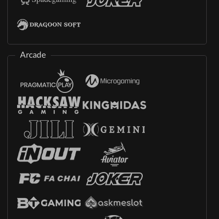
Arcade