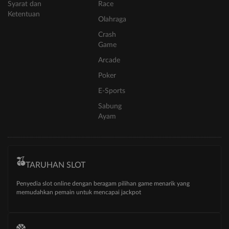
Syarat dan
Race
Ketentuan
Olahraga
Crash
Game
Arcade
Poker
E-Sports
Sabung
Ayam
TARUHAN SLOT
Penyedia slot online dengan beragam pilihan game menarik yang
memudahkan pemain untuk mencapai jackpot