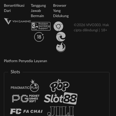
Bersertifikasi
Tanggung
Browser
Dari
Jawab
Yang
Bermain
Didukung
©2026 VIVO303. Hak
cipta dilindungi | 18+
Platform Penyedia Layanan
Slots