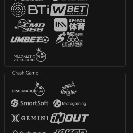
Crash Game