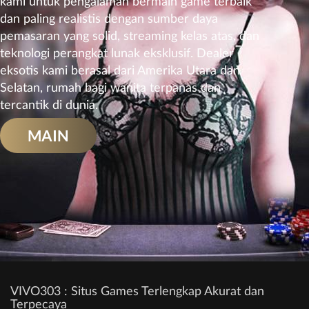
kami untuk pengalaman bermain game terbaik
dan paling realistis dengan sumber daya
pemasaran yang solid, streaming kelas atas, dan
teknologi perangkat lunak eksklusif. Dealer
eksotis kami berasal dari Amerika Utara dan
Selatan, rumah bagi wanita terpanas dan
tercantik di dunia.
MAIN
VIVO303 : Situs Games Terlengkap Akurat dan
Terpecaya