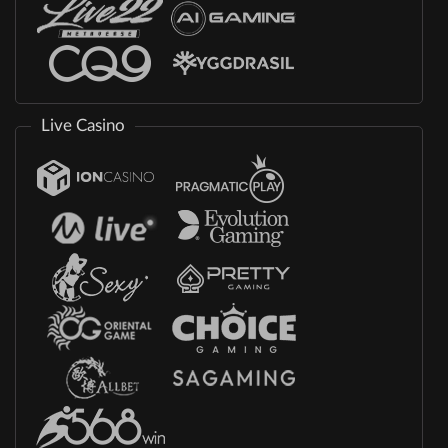
Live Casino