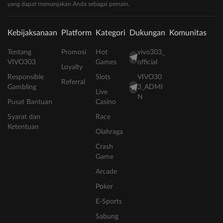
yang dapat memanjakan Anda sebagai pemain.
Kebijaksanaan
Platform
Kategori
Dukungan
Komunitas
Tentang
Promosi
Hot
vivo303_
VIVO303
Games
official
Loyalty
Responsible
Slots
VIVO30
Referral
Gambling
3_ADMI
Live
N
Pusat Bantuan
Casino
Syarat dan
Race
Ketentuan
Olahraga
Crash
Game
Arcade
Poker
E-Sports
Sabung