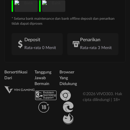
* Selama bank maintenance dan bank offline deposit dan penarikan
tidak dapat diproses
Deposit
Penarikan
Rata-rata 0 Menit
Rata-rata 3 Menit
Bersertifikasi
Tanggung
Browser
Dari
Jawab
Yang
Bermain
Didukung
©2026 VIVO303. Hak
cipta dilindungi | 18+